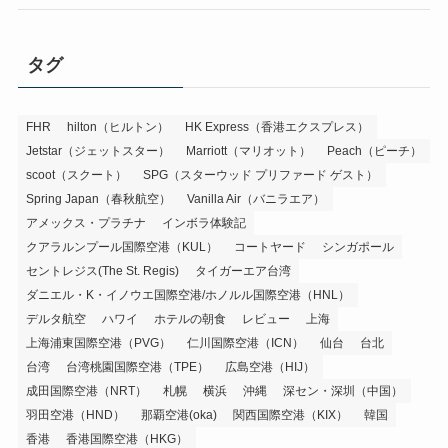
タグ
FHR
hilton（ヒルトン）
HK Express（香港エクスプレス）
Jetstar（ジェットスター）
Marriott（マリオット）
Peach（ピーチ）
scoot（スクート）
SPG（スターウッド プリファード ゲスト）
Spring Japan（春秋航空）
Vanilla Air（バニラエア）
アメックス・プラチナ
インボラ体験記
クアラルンプール国際空港（KUL）
コートヤード
シンガポール
セントレジス(The St. Regis)
タイガーエア台湾
ダニエル・K・イノウエ国際空港/ホノルル国際空港（HNL）
デルタ航空
ハワイ
ホテルの朝食
レビュー
上海
上海浦東国際空港（PVG）
仁川国際空港（ICN）
仙台
台北
台湾
台湾桃園国際空港（TPE）
広島空港（HIJ）
成田国際空港（NRT）
札幌
横浜
沖縄
深セン・深圳（中国）
羽田空港（HND）
那覇空港(oka)
関西国際空港（KIX）
韓国
香港
香港国際空港（HKG）