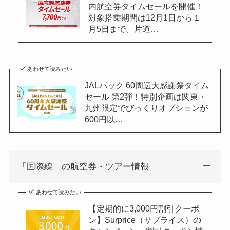
内航空券タイムセールを開催！
対象搭乗期間は12月1日から１
月5日まで。片道…
あわせて読みたい
JALパック 60周辺大感謝祭タイム
セール 第2弾！特別企画は関東・
九州限定でびっくりオプションが
600円以…
「国際線」の航空券・ツアー情報
あわせて読みたい
【定期的に3,000円割引クーポ
ン】Surprice（サプライス）の