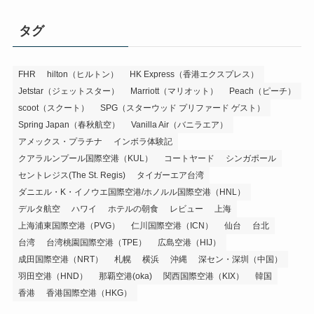
タグ
FHR
hilton（ヒルトン）
HK Express（香港エクスプレス）
Jetstar（ジェットスター）
Marriott（マリオット）
Peach（ピーチ）
scoot（スクート）
SPG（スターウッド プリファード ゲスト）
Spring Japan（春秋航空）
Vanilla Air（バニラエア）
アメックス・プラチナ
インボラ体験記
クアラルンプール国際空港（KUL）
コートヤード
シンガポール
セントレジス(The St. Regis)
タイガーエア台湾
ダニエル・K・イノウエ国際空港/ホノルル国際空港（HNL）
デルタ航空
ハワイ
ホテルの朝食
レビュー
上海
上海浦東国際空港（PVG）
仁川国際空港（ICN）
仙台
台北
台湾
台湾桃園国際空港（TPE）
広島空港（HIJ）
成田国際空港（NRT）
札幌
横浜
沖縄
深セン・深圳（中国）
羽田空港（HND）
那覇空港(oka)
関西国際空港（KIX）
韓国
香港
香港国際空港（HKG）