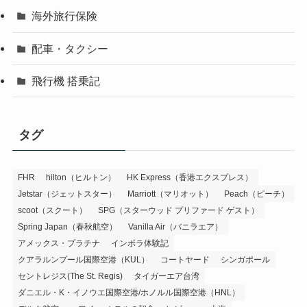
海外旅行保険
配車・タクシー
飛行機 搭乗記
タグ
FHR
hilton（ヒルトン）
HK Express（香港エクスプレス）
Jetstar（ジェットスター）
Marriott（マリオット）
Peach（ピーチ）
scoot（スクート）
SPG（スターウッド プリファード ゲスト）
Spring Japan（春秋航空）
Vanilla Air（バニラエア）
アメックス・プラチナ
インボラ体験記
クアラルンプール国際空港（KUL）
コートヤード
シンガポール
セントレジス(The St. Regis)
タイガーエア台湾
ダニエル・K・イノウエ国際空港/ホノルル国際空港（HNL）