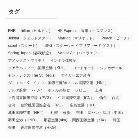
タグ
FHR
hilton（ヒルトン）
HK Express（香港エクスプレス）
Jetstar（ジェットスター）
Marriott（マリオット）
Peach（ピーチ）
scoot（スクート）
SPG（スターウッド プリファード ゲスト）
Spring Japan（春秋航空）
Vanilla Air（バニラエア）
アメックス・プラチナ
インボラ体験記
クアラルンプール国際空港（KUL）
コートヤード
シンガポール
セントレジス(The St. Regis)
タイガーエア台湾
ダニエル・K・イノウエ国際空港/ホノルル国際空港（HNL）
デルタ航空
ハワイ
ホテルの朝食
レビュー
上海
上海浦東国際空港（PVG）
仁川国際空港（ICN）
仙台
台北
台湾
台湾桃園国際空港（TPE）
広島空港（HIJ）
成田国際空港（NRT）
札幌
横浜
沖縄
深セン・深圳（中国）
羽田空港（HND）
那覇空港(oka)
関西国際空港（KIX）
韓国
香港
香港国際空港（HKG）