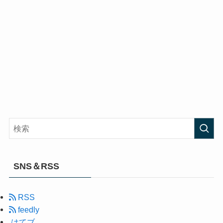
SNS＆RSS
RSS
feedly
はてブ