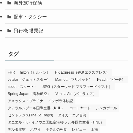
海外旅行保険
配車・タクシー
飛行機 搭乗記
タグ
FHR
hilton（ヒルトン）
HK Express（香港エクスプレス）
Jetstar（ジェットスター）
Marriott（マリオット）
Peach（ピーチ）
scoot（スクート）
SPG（スターウッド プリファード ゲスト）
Spring Japan（春秋航空）
Vanilla Air（バニラエア）
アメックス・プラチナ
インボラ体験記
クアラルンプール国際空港（KUL）
コートヤード
シンガポール
セントレジス(The St. Regis)
タイガーエア台湾
ダニエル・K・イノウエ国際空港/ホノルル国際空港（HNL）
デルタ航空
ハワイ
ホテルの朝食
レビュー
上海