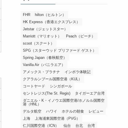
FHR
hilton（ヒルトン）
HK Express（香港エクスプレス）
Jetstar（ジェットスター）
Marriott（マリオット）
Peach（ピーチ）
scoot（スクート）
SPG（スターウッド プリファード ゲスト）
Spring Japan（春秋航空）
Vanilla Air（バニラエア）
アメックス・プラチナ
インボラ体験記
クアラルンプール国際空港（KUL）
コートヤード
シンガポール
セントレジス(The St. Regis)
タイガーエア台湾
ダニエル・K・イノウエ国際空港/ホノルル国際空
港（HNL）
デルタ航空
ハワイ
ホテルの朝食
レビュー
上海
上海浦東国際空港（PVG）
仁川国際空港（ICN）
仙台
台北
台湾