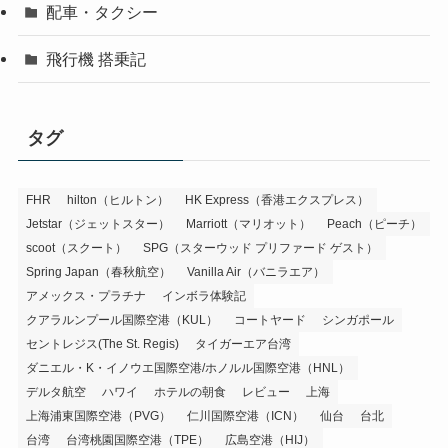
配車・タクシー
飛行機 搭乗記
タグ
FHR
hilton（ヒルトン）
HK Express（香港エクスプレス）
Jetstar（ジェットスター）
Marriott（マリオット）
Peach（ピーチ）
scoot（スクート）
SPG（スターウッド プリファード ゲスト）
Spring Japan（春秋航空）
Vanilla Air（バニラエア）
アメックス・プラチナ
インボラ体験記
クアラルンプール国際空港（KUL）
コートヤード
シンガポール
セントレジス(The St. Regis)
タイガーエア台湾
ダニエル・K・イノウエ国際空港/ホノルル国際空港（HNL）
デルタ航空
ハワイ
ホテルの朝食
レビュー
上海
上海浦東国際空港（PVG）
仁川国際空港（ICN）
仙台
台北
台湾
台湾桃園国際空港（TPE）
広島空港（HIJ）