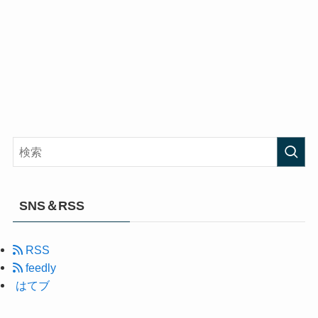
SNS＆RSS
RSS
feedly
はてブ