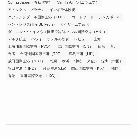
Spring Japan（春秋航空）
Vanilla Air（バニラエア）
アメックス・プラチナ
インボラ体験記
クアラルンプール国際空港（KUL）
コートヤード
シンガポール
セントレジス(The St. Regis)
タイガーエア台湾
ダニエル・K・イノウエ国際空港/ホノルル国際空港（HNL）
デルタ航空
ハワイ
ホテルの朝食
レビュー
上海
上海浦東国際空港（PVG）
仁川国際空港（ICN）
仙台
台北
台湾
台湾桃園国際空港（TPE）
広島空港（HIJ）
成田国際空港（NRT）
札幌
横浜
沖縄
深セン・深圳（中国）
羽田空港（HND）
那覇空港(oka)
関西国際空港（KIX）
韓国
香港
香港国際空港（HKG）