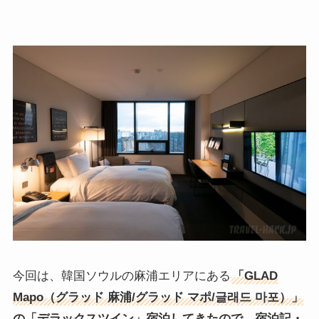
今回は、韓国ソウルの麻浦エリアにある
「
GLAD
Mapo（グラッド 麻浦/グラッド マポ/글래드 마포）」
の「デラックスツイン」宿泊してきたので、宿泊記・