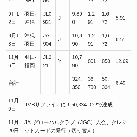
2日
NRT
88
73
73
9月1
羽田-
JL0
9,89
1,2
1,6
J
5.91
2日
沖縄
921
0
91
72
9月1
沖縄-
JAL
10,8
1,2
1,6
J
6.51
3日
羽田
904
90
91
72
11月
羽田-
JL3
10,7
Y
801
850
12.69
6日
福岡
21
90
324,
36,
50,
合計
6.49
350
730
334
11月
JMBサファイアに！50,334FOPで達成
9日
11月
JALグローバルクラブ（JGC）入会、クレジ
20日
ットカードの発行（切り替え）