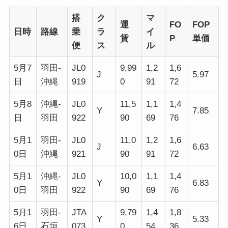
搭
ク
マ
運
FO
FOP
日時
路線
乗
ラ
イ
賃
P
単価
便
ス
ル
5月7
羽田-
JL0
9,99
1,2
1,6
J
5.97
日
沖縄
919
0
91
72
5月8
沖縄-
JL0
11,5
1,1
1,4
Y
7.85
日
羽田
922
90
69
76
5月1
羽田-
JL0
11,0
1,2
1,6
J
6.63
0日
沖縄
921
90
91
72
5月1
沖縄-
JL0
10,0
1,1
1,4
Y
6.83
0日
羽田
922
90
69
76
5月1
羽田-
JTA
9,79
1,4
1,8
Y
5.33
6日
石垣
073
0
54
36