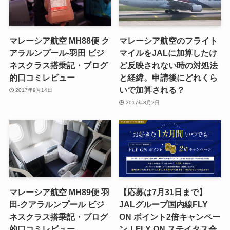
マレーシア航空 MH88便 ク
マレーシア航空のフライト
アラルンプール-羽田 ビジ
マイルをJALに加算したけ
ネスクラス搭乗記・ブログ
ど反映されない時の対処法
的口コミレビュー
と経緯。申請後にどれくら
いで加算される？
2017年9月14日
2017年8月2日
マレーシア航空 MH89便 羽
【応募は7月31日まで】
田-クアラルンプール ビジ
JALグループ国内線FLY
ネスクラス搭乗記・ブログ
ON ポイント2倍キャンペー
的口コミレビュー
ン！FLY ON ステイタス会