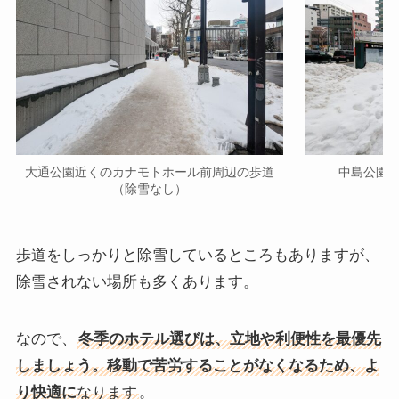
大通公園近くのカナモトホール前周辺の歩道
中島公園
（除雪なし）
歩道をしっかりと除雪しているところもありますが、
除雪されない場所も多くあります。
なので、
冬季のホテル選びは、立地や利便性を最優先
しましょう。移動で苦労することがなくなるため、よ
り快適に
なります
。