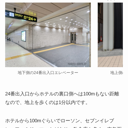
地下側の24番出入口エレベーター
地上側の
24番出入口からホテルの裏口側へは100mもない距離
なので、地上を歩くのは1分以内です。
ホテルから100mぐらいでローソン、セブンイレブ