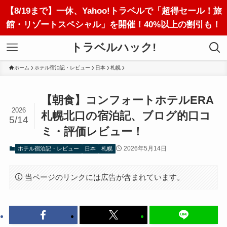
【8/19まで】一休、Yahoo!トラベルで「超得セール！旅
館・リゾートスペシャル」を開催！40%以上の割引も！
トラベルハック!
ホーム
ホテル宿泊記・レビュー
日本
札幌
【朝食】コンフォートホテルERA
2026
札幌北口の宿泊記、ブログ的口コ
5/14
ミ・評価レビュー！
2026年5月14日
ホテル宿泊記・レビュー
日本
札幌
当ページのリンクには広告が含まれています。