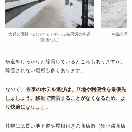
大通公園近くのカナモトホール前周辺の歩道
中島公園
（除雪なし）
歩道をしっかりと除雪しているところもありますが、
除雪されない場所も多くあります。
なので、
冬季のホテル選びは、立地や利便性を最優先
しましょう。移動で苦労することがなくなるため、よ
り快適に
なります
。
札幌には長い地下道や屋根付きの商店街（狸小路商店