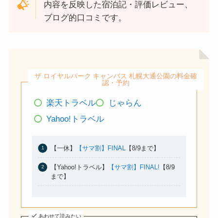
内容を反映した宿泊記・評価レビュー、
ブログ的口コミです。
ザ ロイヤルパーク キャンバス 札幌大通公園の料金確
認・予約
楽天トラベル
じゃらん
Yahoo!トラベル
【一休】
【サマ割】FINAL
【8/9まで】
【Yahoo!トラベル】
【サマ割】FINAL!
【8/9
まで】
あわせて読みたい