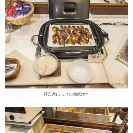
羅臼産ほっけの幽庵焼き