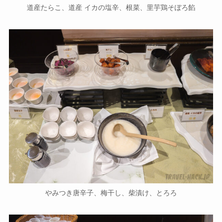
道産たらこ、道産 イカの塩辛、根菜、里芋鶏そぼろ餡
やみつき唐辛子、梅干し、柴漬け、とろろ