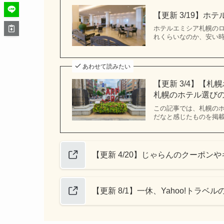
【更新 3/19】
ホテルエミシア札幌のロ
れくらいなのか、安い
あわせて読みたい
【更新 3/4】【
札幌のホテル選び
この記事では、札幌の
だなと感じたものを掲載
【更新 4/20】じゃらんのクーポ
【更新 8/1】一休、Yahoo!トラベ