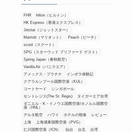
FHR
hilton（ヒルトン）
HK Express（香港エクスプレス）
Jetstar（ジェットスター）
Marriott（マリオット）
Peach（ピーチ）
scoot（スクート）
SPG（スターウッド プリファード ゲスト）
Spring Japan（春秋航空）
Vanilla Air（バニラエア）
アメックス・プラチナ
インボラ体験記
クアラルンプール国際空港（KUL）
コートヤード
シンガポール
セントレジス(The St. Regis)
タイガーエア台湾
ダニエル・K・イノウエ国際空港/ホノルル国際空
港（HNL）
デルタ航空
ハワイ
ホテルの朝食
レビュー
上海
上海浦東国際空港（PVG）
仁川国際空港（ICN）
仙台
台北
台湾