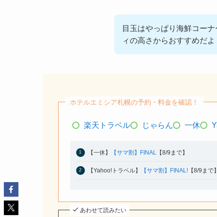
目玉はやっぱり海鮮コーナ
ィの高さからおすすめだよ
ホテルエミシア札幌の予約・料金を確認！
楽天トラベル
じゃらん
一休
【一休】
【サマ割】FINAL
【8/9まで】
【Yahoo!トラベル】
【サマ割】FINAL!
【8/9まで
あわせて読みたい